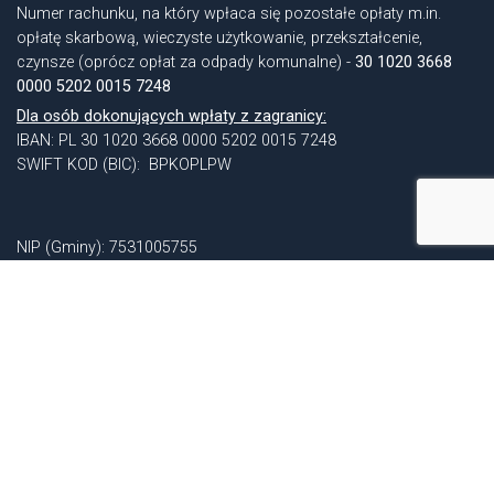
Numer rachunku, na który wpłaca się pozostałe opłaty m.in.
opłatę skarbową, wieczyste użytkowanie, przekształcenie,
czynsze (oprócz opłat za odpady komunalne) -
30 1020 3668
0000 5202 0015 7248
Dla osób dokonujących wpłaty z zagranicy:
IBAN: PL 30 1020 3668 0000 5202 0015 7248
SWIFT KOD (BIC): BPKOPLPW
NIP (Gminy): 7531005755
REGON (Gminy): 531412734
NIP (Urzędu): 7471694980
REGON (Urzędu): 000524499
Identyfikator gminy TERYT: 160103 3
© 2026 Gmina Grodków
WCAG
W3C