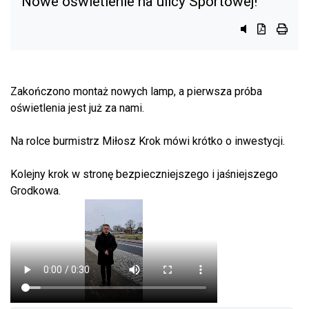
Nowe oświetlenie na ulicy Sportowej!
Przycisk syst
Przycisk d
przyci
Zakończono montaż nowych lamp, a pierwsza próba
oświetlenia jest już za nami.
Na
rolce burmistrz Miłosz Krok mówi krótko o inwestycji.
Kolejny krok w stronę bezpieczniejszego i jaśniejszego
Grodkowa.