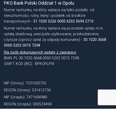
PKO Bank Polski Oddział 1 w Opolu
Numer rachunku, na który wpłaca się tylko podatki od
nieruchomości, rolny, leśny i podatek od środków
transportowych -
51 1020 5226 0000 6202 0694 2710
Numer rachunku, na który wpłaca się pozostałe opłaty m.in.
opłatę skarbową, wieczyste użytkowanie, przekształcenie,
czynsze (oprócz opłat za odpady komunalne) -
30 1020 3668
0000 5202 0015 7248
Dla osób dokonujących wpłaty z zagranicy:
IBAN: PL 30 1020 3668 0000 5202 0015 7248
SWIFT KOD (BIC): BPKOPLPW
NIP (Gminy): 7531005755
REGON (Gminy): 531412734
NIP (Urzędu): 7471694980
REGON (Urzędu): 000524499
Identyfikator gminy TERYT: 160103 3