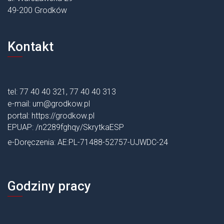
49-200 Grodków
Kontakt
tel: 77 40 40 321, 77 40 40 313
e-mail:
um@grodkow.pl
portal:
https://grodkow.pl
EPUAP: /n2289fghqy/SkrytkaESP
e-Doręczenia: AE:PL-71488-52757-UJWDC-24
Godziny pracy