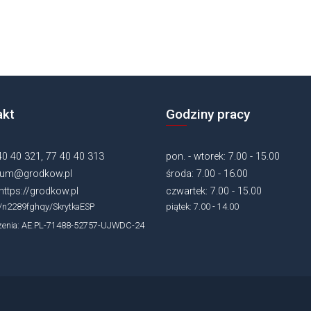
akt
Godziny pracy
 40 40 321, 77 40 40 313
pon. - wtorek: 7.00 - 15.00
um@grodkow.pl
środa: 7.00 - 16.00
https://grodkow.pl
czwartek: 7.00 - 15.00
/n2289fghqy/SkrytkaESP
piątek: 7.00 - 14.00
zenia: AE:PL-71488-52757-UJWDC-24