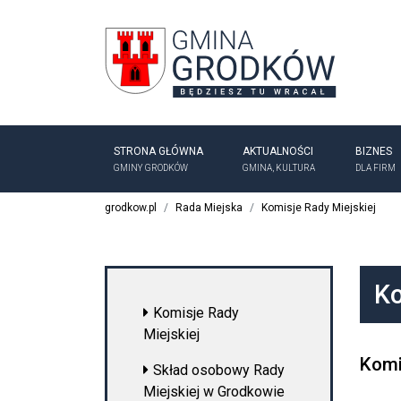
Menu serwisu
Gmina Grodków
STRONA GŁÓWNA
AKTUALNOŚCI
BIZNES
GMINY GRODKÓW
GMINA, KULTURA
DLA FIRM
grodkow.pl
Rada Miejska
Komisje Rady Miejskiej
Ko
Komisje Rady
Miejskiej
Komi
Skład osobowy Rady
Miejskiej w Grodkowie