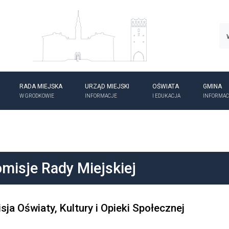
RADA MIEJSKA
URZĄD MIEJSKI
OŚWIATA
GMINA
W GRODKOWIE
INFORMACJE
I EDUKACJA
INFORMAC
misje Rady Miejskiej
sja Oświaty, Kultury i Opieki Społecznej