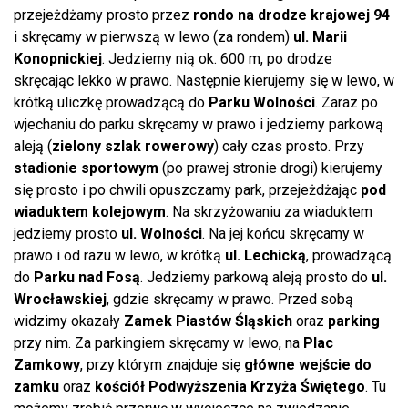
przejeżdżamy prosto przez
rondo na drodze krajowej 94
i skręcamy w pierwszą w lewo (za rondem)
ul. Marii
Konopnickiej
. Jedziemy nią ok. 600 m, po drodze
skręcając lekko w prawo. Następnie kierujemy się w lewo, w
krótką uliczkę prowadzącą do
Parku Wolności
. Zaraz po
wjechaniu do parku skręcamy w prawo i jedziemy parkową
aleją (
zielony szlak rowerowy
) cały czas prosto. Przy
stadionie sportowym
(po prawej stronie drogi) kierujemy
się prosto i po chwili opuszczamy park, przejeżdżając
pod
wiaduktem kolejowym
. Na skrzyżowaniu za wiaduktem
jedziemy prosto
ul. Wolności
. Na jej końcu skręcamy w
prawo i od razu w lewo, w krótką
ul. Lechicką
, prowadzącą
do
Parku nad Fosą
. Jedziemy parkową aleją prosto do
ul.
Wrocławskiej
, gdzie skręcamy w prawo. Przed sobą
widzimy okazały
Zamek Piastów Śląskich
oraz
parking
przy nim. Za parkingiem skręcamy w lewo, na
Plac
Zamkowy
, przy którym znajduje się
główne wejście do
zamku
oraz
kościół Podwyższenia Krzyża Świętego
. Tu