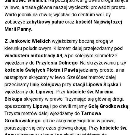
Jankowic Wielkich
. Na początku wsi główna droga skręca
w lewo, a trasa główna naszej wycieczki prowadzi prosto.
Warto jednak na chwilę wjechać do centrum wsi, by
zobaczyć
zabytkowy pałac
oraz
kościół Najświętszej
Marii Panny
.
Z
Jankowic Wielkich
wyjeżdżamy boczną drogą w
kierunku południowym. Kilometr dalej przejeżdżamy
pod
wiaduktem autostrady A4
, a po kolejnym kilometrze
wjeżdżamy do
Przylesia Dolnego
. Na skrzyżowaniu przy
kościele Świętych Piotra i Pawła
jedziemy prosto, a na
następnym skręcamy w lewo. Sześćset metrów dalej
przecinamy
linię kolejową
przy
stacji Lipowa Śląska
i
wjeżdżamy do
Lipowej
. Przy
kościele św. Marcina
Biskupa
skręcamy w prawo. Trzymając się głównej drogi,
opuszczamy
Lipową
i po chwili mijamy
Golę Grodkowską
.
Trzysta metrów dalej wjeżdżamy do
Tarnowa
Grodkowskiego
, gdzie skręcamy łagodnie w prawo,
poruszając się cały czas główną drogą. Przy
kościele św.