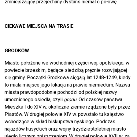
zmniejszający przejechany dystans niemal o połowę.
CIEKAWE MIEJSCA NA TRASIE
GRODKÓW
Miasto położone we wschodniej części woj. opolskiego, w
powiecie brzeskim, będące siedzibą prężnie rozwijającej
się gminy. Początki Grodkowa sięgają lat 1248-1249, kiedy
to miała miejsce jego lokacja na prawie niemieckim. Nazwa
miasta prawdopodobnie pochodzi od polskiej nazwy
umocnionego osiedla, czyli
grodu
. Od czasów państwa
Mieszka I do XIV w. okoliczne ziemie rządzone były przez
Piastów. W drugiej połowie XIV w. powstało tu księstwo
wchodzące w skład biskupstwa nyskiego. Podczas
najazdów husyckich oraz wojny trzydziestoletniej miasto
uległo licznym zniszczeniom. W drugiej połowie XVII w. za