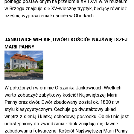
polnego postawionym na przełomie XV i XVI w. W muzeum
w Brzegu znajduje się XV-wieczny tryptyk, będący również
częścią wyposażenia kościoła w Obórkach.
JANKOWICE WIELKIE, DWÓR I KOŚCIÓŁ NAJŚWIĘTSZEJ
MARII PANNY
W położonych w gminie Olszanka Jankowicach Wielkich
warto zobaczyć zabytkowy kościół Najświętszej Marii
Panny oraz dwór. Dwór zbudowany został ok. 1800 r. w
stylu klasycystycznym. Cechuje go dwutaktowy układ
wnętrz z sienią i klatką schodową pośrodku. Obiekt nie jest
udostępniony do zwiedzania. Obok znajdują się dawne
zabudowania folwarczne. Kościół Najświętszej Marii Panny