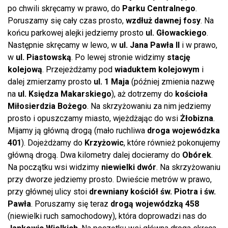
po chwili skręcamy w prawo, do
Parku Centralnego
.
Poruszamy się cały czas prosto,
wzdłuż dawnej fosy
. Na
końcu parkowej alejki jedziemy prosto
ul. Głowackiego
.
Następnie skręcamy w lewo, w
ul. Jana Pawła II
i w prawo,
w
ul. Piastowską
. Po lewej stronie widzimy
stację
kolejową
. Przejeżdżamy pod
wiaduktem kolejowym
i
dalej zmierzamy prosto
ul. 1 Maja
(później zmienia nazwę
na
ul. Księdza Makarskiego
), aż dotrzemy do
kościoła
Miłosierdzia Bożego
. Na skrzyżowaniu za nim jedziemy
prosto i opuszczamy miasto, wjeżdżając do wsi
Żłobizna
.
Mijamy ją główną drogą (mało ruchliwa
droga wojewódzka
401
). Dojeżdżamy do
Krzyżowic
, które również pokonujemy
główną drogą. Dwa kilometry dalej docieramy do
Obórek
.
Na początku wsi widzimy
niewielki dwór
. Na skrzyżowaniu
przy dworze jedziemy prosto. Dwieście metrów w prawo,
przy głównej ulicy stoi
drewniany kościół św. Piotra i św.
Pawła
. Poruszamy się teraz
drogą wojewódzką 458
(niewielki ruch samochodowy), która doprowadzi nas do