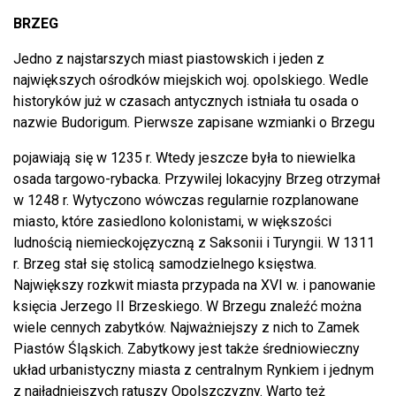
BRZEG
Jedno z najstarszych miast piastowskich i jeden z
największych ośrodków miejskich woj. opolskiego. Wedle
historyków już w czasach antycznych istniała tu osada o
nazwie Budorigum. Pierwsze zapisane wzmianki o Brzegu
pojawiają się w 1235 r. Wtedy jeszcze była to niewielka
osada targowo-rybacka. Przywilej lokacyjny Brzeg otrzymał
w 1248 r. Wytyczono wówczas regularnie rozplanowane
miasto, które zasiedlono kolonistami, w większości
ludnością niemieckojęzyczną z Saksonii i Turyngii. W 1311
r. Brzeg stał się stolicą samodzielnego księstwa.
Największy rozkwit miasta przypada na XVI w. i panowanie
księcia Jerzego II Brzeskiego. W Brzegu znaleźć można
wiele cennych zabytków. Najważniejszy z nich to Zamek
Piastów Śląskich. Zabytkowy jest także średniowieczny
układ urbanistyczny miasta z centralnym Rynkiem i jednym
z najładniejszych ratuszy Opolszczyzny. Warto też