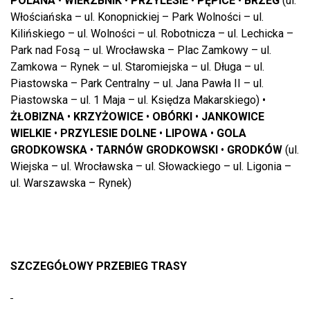
POLANA
•
WIERZBNIK
•
PRZYLESIE
•
PĘPICE
•
BRZEG
(ul.
Włościańska – ul. Konopnickiej – Park Wolności – ul.
Kilińskiego – ul. Wolności – ul. Robotnicza – ul. Lechicka –
Park nad Fosą – ul. Wrocławska – Plac Zamkowy – ul.
Zamkowa – Rynek – ul. Staromiejska – ul. Długa – ul.
Piastowska – Park Centralny – ul. Jana Pawła II – ul.
Piastowska – ul. 1 Maja – ul. Księdza Makarskiego) •
ŻŁOBIZNA
•
KRZYŻOWICE
•
OBÓRKI
•
JANKOWICE
WIELKIE
•
PRZYLESIE DOLNE
•
LIPOWA
•
GOLA
GRODKOWSKA
•
TARNÓW GRODKOWSKI
•
GRODKÓW
(ul.
Wiejska – ul. Wrocławska – ul. Słowackiego – ul. Ligonia –
ul. Warszawska – Rynek)
SZCZEGÓŁOWY PRZEBIEG TRASY