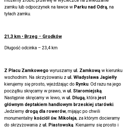
możemy zrobić przerwę w wycieczce na zwiedzanie
zamku lub odpoczynek na ławce w
Parku nad Odrą
, na
tyłach zamku.
21,3 km
•
Brzeg
–
Grodków
Długość odcinka – 23,4 km
Z
Placu Zamkowego
wyruszamy
ul. Zamkową
w kierunku
wschodnim. Na skrzyżowaniu z
ul. Władysława Jagiełły
kierujemy się prosto, wjeżdżając do
Rynku
. Od razu na jego
początku skręcamy w prawo, w
ul. Staromiejską
.
Następnie skręcamy w lewo, w
ul. Długą
, która
jest
głównym deptakiem handlowym brzeskiej starówki
.
Jedziemy
drogą dla rowerów
, mijając po chwili
monumentalny
kościół św. Mikołaja
, za którym docieramy
do skrzyżowania z
ul. Piastowską
. Kierujemy się prosto i