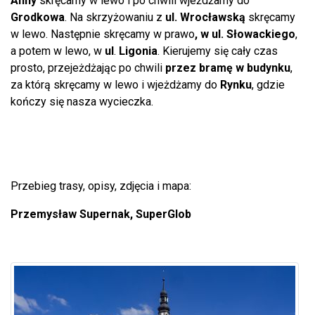
Anny
skręcamy w lewo i po chwili wjeżdżamy do
Grodkowa
. Na skrzyżowaniu z
ul. Wrocławską
skręcamy
w lewo. Następnie skręcamy w prawo
, w ul. Słowackiego
,
a potem w lewo, w
ul
.
Ligonia
. Kierujemy się cały czas
prosto, przejeżdżając po chwili
przez bramę w budynku
,
za którą skręcamy w lewo i wjeżdżamy do
Rynku
, gdzie
kończy się nasza wycieczka.
Przebieg trasy, opisy, zdjęcia i mapa:
Przemysław Supernak, SuperGlob