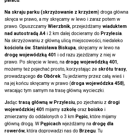
pałacu
.
N
a skraju parku (skrzyżowanie z krzyżem
) droga główna
skręca w prawo, a my skręcamy w lewo i zaraz potem w
prawo. Opuszczamy
Wierzbnik
, przejeżdżamy
wiaduktem
nad autostradą A4
i 2 km dalej docieramy do
Przylesia
.
Na skrzyżowaniu z główną ulicą miejscowości, niedaleko
kościoła św. Stanisława Biskupa
, skręcamy w lewo na
drogę wojewódzką 401
i od razu zjeżdżamy z niej w
prawo. Po skręcie w lewo, na
drogę wojewódzką 401
,
możemy też pojechać prosto, korzystając ze
skrótu trasy
,
prowadzącego
do Obórek
. Tu jedziemy przez całą wieś i
na jej końcu skręcamy w prawo (
droga wojewódzka 458
),
wracając tym samym na trasę główną wycieczki.
J
adąc
trasą główną w Przylesiu
, po zjechaniu z
drogi
wojewódzkiej 401
mijamy
szkołę
oraz
boisko
i
zmierzamy do oddalonych o 3 km
Pępic
, które mijamy
główną drogą. W
Pępicach
wjeżdżamy na
drogę dla
rowerów
, która doprowadzi nas do
Brzegu
. Tu