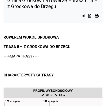
Gmina Grodków na rowerze – trasa nr 5 –
z Grodkowa do Brzegu
Przycisk syst
Przycisk d
przyci
ROWEREM WOKÓŁ GRODKOWA
TRASA 5 – Z GRODKOWA DO BRZEGU
--->MAPA TRASY<---
CHARAKTERYSTYKA TRASY