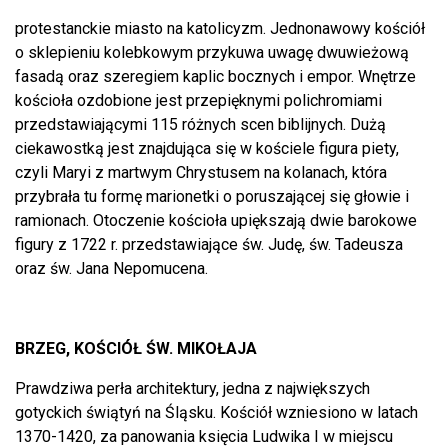
protestanckie miasto na katolicyzm. Jednonawowy kościół
o sklepieniu kolebkowym przykuwa uwagę dwuwieżową
fasadą oraz szeregiem kaplic bocznych i empor. Wnętrze
kościoła ozdobione jest przepięknymi polichromiami
przedstawiającymi 115 różnych scen biblijnych. Dużą
ciekawostką jest znajdująca się w kościele figura piety,
czyli Maryi z martwym Chrystusem na kolanach, która
przybrała tu formę marionetki o poruszającej się głowie i
ramionach. Otoczenie kościoła upiększają dwie barokowe
figury z 1722 r. przedstawiające św. Judę, św. Tadeusza
oraz św. Jana Nepomucena.
BRZEG, KOŚCIÓŁ ŚW. MIKOŁAJA
Prawdziwa perła architektury, jedna z największych
gotyckich świątyń na Śląsku. Kościół wzniesiono w latach
1370-1420, za panowania księcia Ludwika I w miejscu