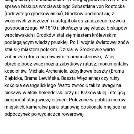
sprawą biskupa wrocławskiego Sebastiana von Rostocka
(rodowitego grodkowianina), Grodków podniósł się z
wojennych zniszczeń i nastąpił okres znacznego rozwoju
gospodarczego. W 1810 r. skończyła się władza biskupów
wrocławskich i Grodków stał się miastem królewskim
podlegającym władzy pruskiej. Po II wojnie światowej znów
stał się miastem polskim. Dzisiaj w Grodkowie warto
zobaczyć otoczoną dawnymi murami starówkę. W jej
obrębie podziwiać można zabytkowy ratusz, monumentalny
kościół św. Michała Archanioła, zabytkowe baszty (Brama
Ziębicka, Brama Lewińska, Baszta Więzienna) czy ruiny
kościoła ewangelickiego. Warto zwrócić także uwagę na
ciekawy wiatrak holenderski przy ul. Krakowskiej i stojącą
nieopodal starą wieżę ciśnień. Położone w pobliżu murów
miejskich, kameralne parki stanowią doskonałe miejsce na
odpoczynek po wycieczce rowerowej.