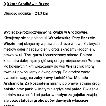
0,0 km
•
Grodków
–
Brzeg
Długość odcinka – 21,3 km
W
ycieczkę rozpoczynamy na
Rynku w Grodkowie
.
Kierujemy się na północ
ul. Wrocławską
. Przy
Baszcie
Więziennej
skręcamy w prawo i od razu w lewo. Czterysta
metrów dalej, na rozwidleniu dróg, skręcamy łagodnie w
prawo, w
ul. Traugutta
i opuszczamy miasto. Półtora
kilometra dalej mijamy główną drogą miejscowość
Polana.
Po kolejnych 4 km wjeżdżamy do wsi
Wierzbnik
, którą
również pokonujemy główną drogą. Po drodze warto
zwrócić uwagę na
zabytkowy kościół św. Michała
Archanioła
.
Za kościołem
mijamy po prawej stronie drogi
boisko
oraz
park
, w którym niegdyś stał
pałac
. Dwieście
metrów na wschód od parku, w
małym zagajniku
znajdują
się
pozostałości grobowców dawnych właścicieli