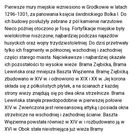
Pierwsze mury miejskie wzniesiono w Grodkowie w latach
1296-1301, za panowania księcia świdnickiego Bolka I. Do
ich budowy posłużyły zebrane z pól kamienie narzutowe.
Nieco później otoczono je fosą. Fortyfikacje miejskie były
wielokrotnie niszczone, najbardziej podczas najazdów
husyckich oraz wojny trzydziestoletniej. Do dziś przetrwały
tylko ich fragmenty w północnej, wschodniej i zachodniej
części starego miasta. Najciekawsze i najbardziej okazałe
ich pozostałości to wysokie wieże: Brama Ziębicka, Brama
Lewińska oraz mniejsza Baszta Więzienna. Bramę Ziębicką
zbudowano w XIV w. i odnowiono w XIX i XX w. Jej korona
składa się z półkolistych płytek, a na ścianach z każdej
strony wieży znajdują się po dwa okna strzelnicze. Brama
Lewińska stanęła prawdopodobnie w pierwszej połowie
XIV w. Zwieńczona jest renesansową attyką i posiada okna
strzelnicze na wschodniej i zachodniej ścianie. Baszta
Więzienna powstała również w XIV w. i rozbudowano ją w
XVI w. Obok stała nieistniejąca już wieża Bramy