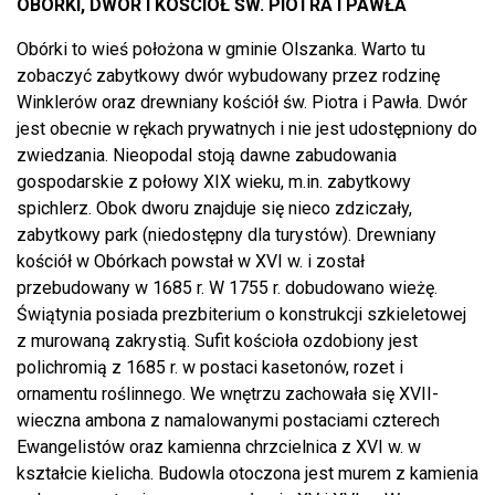
OBÓRKI, DWÓR I KOŚCIÓŁ ŚW. PIOTRA I PAWŁA
Obórki to wieś położona w gminie Olszanka. Warto tu
zobaczyć zabytkowy dwór wybudowany przez rodzinę
Winklerów oraz drewniany kościół św. Piotra i Pawła. Dwór
jest obecnie w rękach prywatnych i nie jest udostępniony do
zwiedzania. Nieopodal stoją dawne zabudowania
gospodarskie z połowy XIX wieku, m.in. zabytkowy
spichlerz. Obok dworu znajduje się nieco zdziczały,
zabytkowy park (niedostępny dla turystów). Drewniany
kościół w Obórkach powstał w XVI w. i został
przebudowany w 1685 r. W 1755 r. dobudowano wieżę.
Świątynia posiada prezbiterium o konstrukcji szkieletowej
z murowaną zakrystią. Sufit kościoła ozdobiony jest
polichromią z 1685 r. w postaci kasetonów, rozet i
ornamentu roślinnego. We wnętrzu zachowała się XVII-
wieczna ambona z namalowanymi postaciami czterech
Ewangelistów oraz kamienna chrzcielnica z XVI w. w
kształcie kielicha. Budowla otoczona jest murem z kamienia