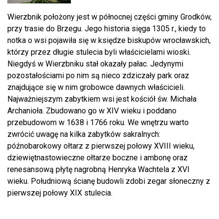
Wierzbnik położony jest w północnej części gminy Grodków,
przy trasie do Brzegu. Jego historia sięga 1305 r., kiedy to
notka o wsi pojawiła się w księdze biskupów wrocławskich,
którzy przez długie stulecia byli właścicielami wioski.
Niegdyś w Wierzbniku stał okazały pałac. Jedynymi
pozostałościami po nim są nieco zdziczały park oraz
znajdujące się w nim grobowce dawnych właścicieli.
Najważniejszym zabytkiem wsi jest kościół św. Michała
Archanioła. Zbudowano go w XIV wieku i poddano
przebudowom w 1638 i 1766 roku. We wnętrzu warto
zwrócić uwagę na kilka zabytków sakralnych:
późnobarokowy ołtarz z pierwszej połowy XVIII wieku,
dziewiętnastowieczne ołtarze boczne i ambonę oraz
renesansową płytę nagrobną Henryka Wachtela z XVI
wieku. Południową ścianę budowli zdobi zegar słoneczny z
pierwszej połowy XIX stulecia.