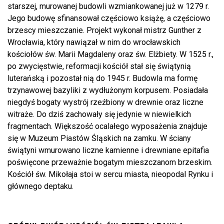
starszej, murowanej budowli wzmiankowanej już w 1279 r.
Jego budowę sfinansował częściowo książę, a częściowo
brzescy mieszczanie. Projekt wykonał mistrz Gunther z
Wrocławia, który nawiązał w nim do wrocławskich
kościołów św. Marii Magdaleny oraz św. Elżbiety. W 1525 r.,
po zwycięstwie, reformacji kościół stał się świątynią
luterańską i pozostał nią do 1945 r. Budowla ma formę
trzynawowej bazyliki z wydłużonym korpusem. Posiadała
niegdyś bogaty wystrój rzeźbiony w drewnie oraz liczne
witraże. Do dziś zachowały się jedynie w niewielkich
fragmentach. Większość ocalałego wyposażenia znajduje
się w Muzeum Piastów Śląskich na zamku. W ściany
świątyni wmurowano liczne kamienne i drewniane epitafia
poświęcone przeważnie bogatym mieszczanom brzeskim.
Kościół św. Mikołaja stoi w sercu miasta, nieopodal Rynku i
głównego deptaku.