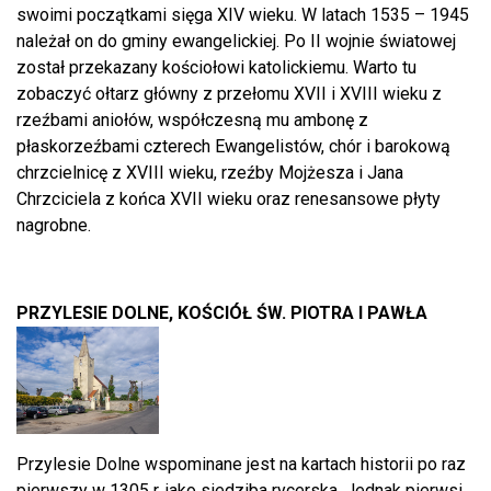
swoimi początkami sięga XIV wieku. W latach 1535 – 1945
należał on do gminy ewangelickiej. Po II wojnie światowej
został przekazany kościołowi katolickiemu. Warto tu
zobaczyć ołtarz główny z przełomu XVII i XVIII wieku z
rzeźbami aniołów, współczesną mu ambonę z
płaskorzeźbami czterech Ewangelistów, chór i barokową
chrzcielnicę z XVIII wieku, rzeźby Mojżesza i Jana
Chrzciciela z końca XVII wieku oraz renesansowe płyty
nagrobne.
PRZYLESIE DOLNE, KOŚCIÓŁ ŚW. PIOTRA I PAWŁA
Przylesie Dolne wspominane jest na kartach historii po raz
pierwszy w 1305 r. jako siedziba rycerska. Jednak pierwsi