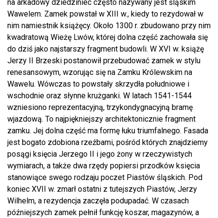
na arkadowy dziedziniec często nazywany jest śląskim
Wawelem. Zamek powstał w XIII w., kiedy to rezydował w
nim namiestnik książęcy. Około 1300 r. zbudowano przy nim
kwadratową Wieżę Lwów, której dolna część zachowała się
do dziś jako najstarszy fragment budowli. W XVI w. książę
Jerzy II Brzeski postanowił przebudować zamek w stylu
renesansowym, wzorując się na Zamku Królewskim na
Wawelu. Wówczas to powstały skrzydła południowe i
wschodnie oraz słynne krużganki. W latach 1541-1544
wzniesiono reprezentacyjną, trzykondygnacyjną bramę
wjazdową. To najpiękniejszy architektonicznie fragment
zamku. Jej dolna część ma formę łuku triumfalnego. Fasada
jest bogato zdobiona rzeźbami, pośród których znajdziemy
posągi księcia Jerzego II i jego żony w rzeczywistych
wymiarach, a także dwa rzędy popiersi przodków księcia
stanowiące swego rodzaju poczet Piastów śląskich. Pod
koniec XVII w. zmarł ostatni z tutejszych Piastów, Jerzy
Wilhelm, a rezydencja zaczęła podupadać. W czasach
późniejszych zamek pełnił funkcję koszar, magazynów, a