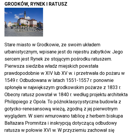
GRODKÓW, RYNEK I RATUSZ
Stare miasto w Grodkowie, ze swoim układem
urbanistycznym, wpisane jest do rejestru zabytków. Jego
sercem jest Rynek ze stojącym pośrodku ratuszem.
Pierwsza siedziba władz miejskich powstała
prawdopodobnie w XIV lub XV w. i przetrwała do pożaru w
1549 r. Odbudowana w latach 1551-1557 r. ponownie
spłonęła w największym grodkowskim pożarze z 1833 r.
Obecny ratusz powstał w 1840 r. według projektu architekta
Philippiego z Opola. To późnoklasycystyczna budowla z
gotycko-renesansową wieżą, zgodną z jej pierwotnym
wyglądem. W sieni wmurowano tablicę z herbem biskupa
Baltazara Promnitza i inskrypcją dotyczącą odbudowy
ratusza w połowie XVI w. W przyziemiu zachował się