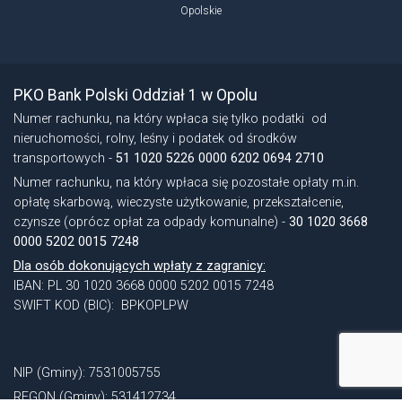
Opolskie
Stopka - informacje dodatkowe
PKO Bank Polski Oddział 1 w Opolu
Numer rachunku, na który wpłaca się tylko podatki od
nieruchomości, rolny, leśny i podatek od środków
transportowych -
51 1020 5226 0000 6202 0694 2710
Numer rachunku, na który wpłaca się pozostałe opłaty m.in.
opłatę skarbową, wieczyste użytkowanie, przekształcenie,
czynsze (oprócz opłat za odpady komunalne) -
30 1020 3668
0000 5202 0015 7248
Dla osób dokonujących wpłaty z zagranicy:
IBAN: PL 30 1020 3668 0000 5202 0015 7248
SWIFT KOD (BIC): BPKOPLPW
NIP (Gminy): 7531005755
REGON (Gminy): 531412734