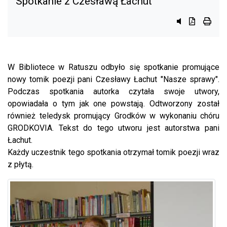
Spotkanie z Czesławą Łachut
Przycisk syst
Przycisk d
przyci
W Bibliotece w Ratuszu odbyło się spotkanie promujące
nowy tomik poezji pani Czesławy Łachut "Nasze sprawy".
Podczas spotkania autorka czytała swoje utwory,
opowiadała o tym jak one powstają. Odtworzony został
również teledysk promujący Grodków w wykonaniu chóru
GRODKOVIA. Tekst do tego utworu jest autorstwa pani
Łachut.
Każdy uczestnik tego spotkania otrzymał tomik poezji wraz
z płytą.