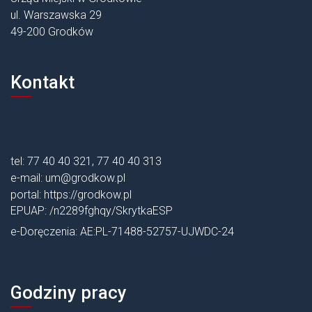
ul. Warszawska 29
49-200 Grodków
Kontakt
tel: 77 40 40 321, 77 40 40 313
e-mail:
um@grodkow.pl
portal:
https://grodkow.pl
EPUAP: /n2289fghqy/SkrytkaESP
e-Doręczenia: AE:PL-71488-52757-UJWDC-24
Godziny pracy