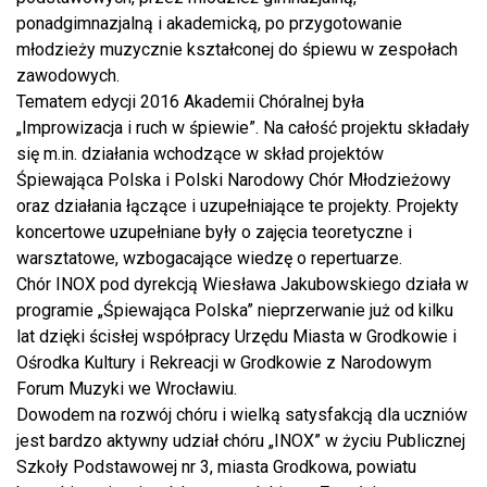
ponadgimnazjalną i akademicką, po przygotowanie
młodzieży muzycznie kształconej do śpiewu w zespołach
zawodowych.
Tematem edycji 2016 Akademii Chóralnej
była
„Improwizacja i ruch w śpiewie”. Na całość projektu składały
się m.in. działania wchodzące w skład projektów
Śpiewająca Polska i Polski Narodowy Chór Młodzieżowy
oraz działania łączące i uzupełniające te projekty. Projekty
koncertowe uzupełniane były o zajęcia teoretyczne i
warsztatowe, wzbogacające wiedzę o repertuarze.
Chór INOX pod dyrekcją Wiesława Jakubowskiego działa w
programie „Śpiewająca Polska” nieprzerwanie już od kilku
lat dzięki ścisłej współpracy Urzędu Miasta w Grodkowie i
Ośrodka Kultury i Rekreacji w Grodkowie z Narodowym
Forum Muzyki we Wrocławiu.
Dowodem na rozwój chóru i wielką satysfakcją dla uczniów
jest bardzo aktywny udział chóru „INOX” w życiu Publicznej
Szkoły Podstawowej nr 3, miasta Grodkowa, powiatu