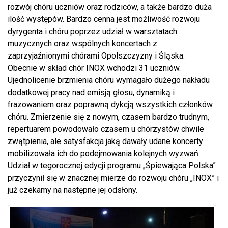
rozwój chóru uczniów oraz rodziców, a także bardzo duża
ilość występów. Bardzo cenna jest możliwość rozwoju
dyrygenta i chóru poprzez udział w warsztatach
muzycznych oraz wspólnych koncertach z
zaprzyjaźnionymi chórami Opolszczyzny i Śląska.
Obecnie w skład chór INOX wchodzi 31 uczniów.
Ujednolicenie brzmienia chóru wymagało dużego nakładu
dodatkowej pracy nad emisją głosu, dynamiką i
frazowaniem oraz poprawną dykcją wszystkich członków
chóru. Zmierzenie się z nowym, czasem bardzo trudnym,
repertuarem powodowało czasem u chórzystów chwile
zwątpienia, ale satysfakcja jaką dawały udane koncerty
mobilizowała ich do podejmowania kolejnych wyzwań.
Udział w tegorocznej edycji programu „Śpiewająca Polska”
przyczynił się w znacznej mierze do rozwoju chóru „INOX” i
już czekamy na następne jej odsłony.