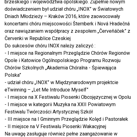
brzeskiego i województwa opolskiego. Zupełnie nowym
doświadczeniem był udział chóru „INOX” w Światowych
Dniach Młodzieży – Kraków 2016, które zaowocowały
koncertami chóru miejscowości Šternberk i Nová Hradečná
oraz nawiązaniem współpracy z zespołem „Červeňáček” z
Červenki w Republice Czeskiej
Do sukcesów chóru INOX należy zaliczyć :
- I miejsce na Regionalnym Przeglądzie Chórów Regionów
Opole i Katowice Ogólnopolskiego Programu Rozwoju
Chórów Szkolnych „Akademia Chóralna - Śpiewająca
Polska”
- udział chóru „INOX” w Międzynarodowym projektcie
eTwinning – „Let Me Introduce Myself”
- I miejsce na X Festiwalu Piosenki Obcojęzycznej w Opolu
- I miejsce w kategorii Muzyka na XXII Powiatowym
Festiwalu Twórczości Artystycznej Szkół
- III miejsce na I Gminnym Przeglądzie Kolęd i Pastorałek
- II miejsce na V Festiwalu Piosenki Wakacyjnej
Na uwagę zasługuje również pełne zaangażowanie w