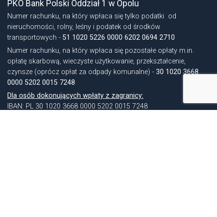
PKO Bank Polski Oddział 1 w Opolu
Numer rachunku, na który wpłaca się tylko podatki od
nieruchomości, rolny, leśny i podatek od środków
transportowych -
51 1020 5226 0000 6202 0694 2710
Numer rachunku, na który wpłaca się pozostałe opłaty m.in.
opłatę skarbową, wieczyste użytkowanie, przekształcenie,
czynsze (oprócz opłat za odpady komunalne) -
30 1020 3668
0000 5202 0015 7248
Dla osób dokonujących wpłaty z zagranicy:
IBAN: PL 30 1020 3668 0000 5202 0015 7248
SWIFT KOD (BIC): BPKOPLPW
NIP (Gminy): 7531005755
REGON (Gminy): 531412734
NIP (Urzędu): 7471694980
REGON (Urzędu): 000524499
Identyfikator gminy TERYT: 160103 3