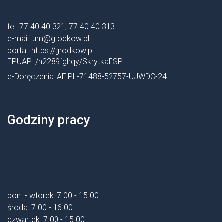
tel: 77 40 40 321, 77 40 40 313
e-mail:
um@grodkow.pl
portal:
https://grodkow.pl
EPUAP: /n2289fghqy/SkrytkaESP
e-Doręczenia: AE:PL-71488-52757-UJWDC-24
Godziny pracy
pon. - wtorek: 7.00 - 15.00
środa: 7.00 - 16.00
czwartek: 7.00 - 15.00