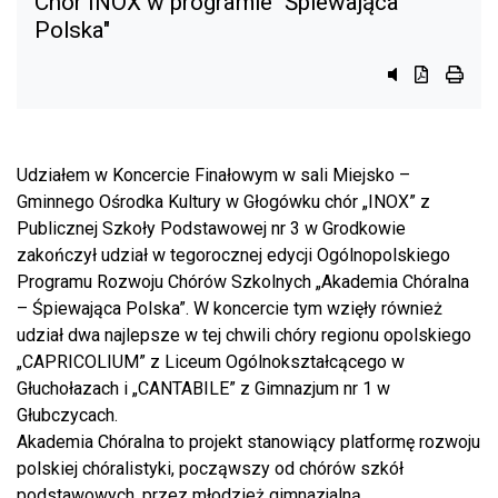
Chór INOX w programie "Śpiewająca
Polska"
Przycisk syst
Przycisk d
przyci
Udziałem w Koncercie Finałowym w sali Miejsko –
Gminnego Ośrodka Kultury w Głogówku chór „INOX” z
Publicznej Szkoły Podstawowej nr 3 w Grodkowie
zakończył udział w tegorocznej edycji Ogólnopolskiego
Programu Rozwoju Chórów Szkolnych „Akademia Chóralna
– Śpiewająca Polska”. W koncercie tym wzięły również
udział dwa najlepsze w tej chwili chóry regionu opolskiego
„CAPRICOLIUM” z Liceum Ogólnokształcącego w
Głuchołazach i „CANTABILE” z Gimnazjum nr 1 w
Głubczycach.
Akademia Chóralna to projekt stanowiący platformę rozwoju
polskiej chóralistyki, począwszy od chórów szkół
podstawowych, przez młodzież gimnazjalną,