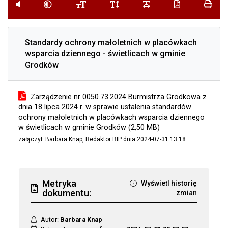
przycisk do systemu czytania tekstu
przycisk do zmiany kontrastu
przycisk do zmiany wielkości czcionki
przycisk do zmiany odstępu pomi
przycisk do zmiany ods
przycisk do pob
przyci
Standardy ochrony małoletnich w placówkach
wsparcia dziennego - świetlicach w gminie
Grodków
Zarządzenie nr 0050.73.2024 Burmistrza Grodkowa z
dnia 18 lipca 2024 r. w sprawie ustalenia standardów
ochrony małoletnich w placówkach wsparcia dziennego
w świetlicach w gminie Grodków (2,50 MB)
załączył: Barbara Knap, Redaktor BIP dnia 2024-07-31 13:18
Metryka
Wyświetl historię
dokumentu:
zmian
Autor:
Barbara Knap