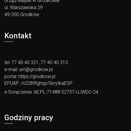
Urząd Miejski w Grodkowie
ul. Warszawska 29
49-200 Grodków
Kontakt
tel: 77 40 40 321, 77 40 40 313
e-mail:
um@grodkow.pl
portal:
https://grodkow.pl
EPUAP: /n2289fghqy/SkrytkaESP
e-Doręczenia: AE:PL-71488-52757-UJWDC-24
Godziny pracy