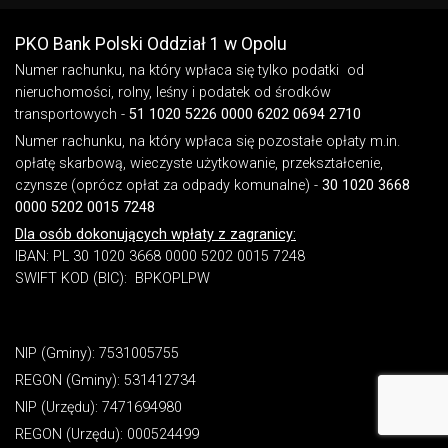
Stopka - informacje dodatkowe
PKO Bank Polski Oddział 1 w Opolu
Numer rachunku, na który wpłaca się tylko podatki od
nieruchomości, rolny, leśny i podatek od środków
transportowych -
51 1020 5226 0000 6202 0694 2710
Numer rachunku, na który wpłaca się pozostałe opłaty m.in.
opłatę skarbową, wieczyste użytkowanie, przekształcenie,
czynsze (oprócz opłat za odpady komunalne) -
30 1020 3668
0000 5202 0015 7248
Dla osób dokonujących wpłaty z zagranicy:
IBAN: PL 30 1020 3668 0000 5202 0015 7248
SWIFT KOD (BIC): BPKOPLPW
NIP (Gminy): 7531005755
REGON (Gminy): 531412734
NIP (Urzędu): 7471694980
REGON (Urzędu): 000524499