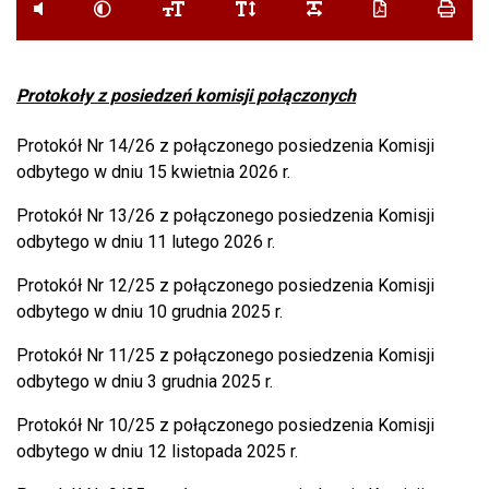
przycisk do systemu czytania tekstu
przycisk do zmiany kontrastu
przycisk do zmiany wielkości czcionki
przycisk do zmiany odstępu pomi
przycisk do zmiany ods
przycisk do pob
przyci
Protokoły z posiedzeń komisji połączonych
Protokół Nr 14/26 z połączonego posiedzenia Komisji
odbytego w dniu 15 kwietnia 2026 r.
Protokół Nr 13/26 z połączonego posiedzenia Komisji
odbytego w dniu 11 lutego 2026 r.
Protokół Nr 12/25 z połączonego posiedzenia Komisji
odbytego w dniu 10 grudnia 2025 r.
Protokół Nr 11/25 z połączonego posiedzenia Komisji
odbytego w dniu 3 grudnia 2025 r.
Protokół Nr 10/25 z połączonego posiedzenia Komisji
odbytego w dniu 12 listopada 2025 r.