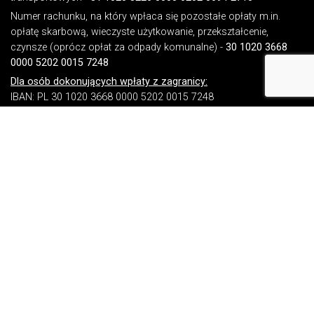
Numer rachunku, na który wpłaca się pozostałe opłaty m.in.
opłatę skarbową, wieczyste użytkowanie, przekształcenie,
czynsze (oprócz opłat za odpady komunalne) -
30 1020 3668
0000 5202 0015 7248
Dla osób dokonujących wpłaty z zagranicy:
IBAN: PL 30 1020 3668 0000 5202 0015 7248
SWIFT KOD (BIC): BPKOPLPW
NIP (Gminy): 7531005755
REGON (Gminy): 531412734
NIP (Urzędu): 7471694980
REGON (Urzędu): 000524499
Identyfikator gminy TERYT: 160103 3
© 2026 Gmina Grodków
WCAG
W3C