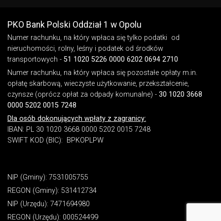
Stopka - informacje dodatkowe
PKO Bank Polski Oddział 1 w Opolu
Numer rachunku, na który wpłaca się tylko podatki od
nieruchomości, rolny, leśny i podatek od środków
transportowych -
51 1020 5226 0000 6202 0694 2710
Numer rachunku, na który wpłaca się pozostałe opłaty m.in.
opłatę skarbową, wieczyste użytkowanie, przekształcenie,
czynsze (oprócz opłat za odpady komunalne) -
30 1020 3668
0000 5202 0015 7248
Dla osób dokonujących wpłaty z zagranicy:
IBAN: PL 30 1020 3668 0000 5202 0015 7248
SWIFT KOD (BIC): BPKOPLPW
NIP (Gminy): 7531005755
REGON (Gminy): 531412734
NIP (Urzędu): 7471694980
REGON (Urzędu): 000524499