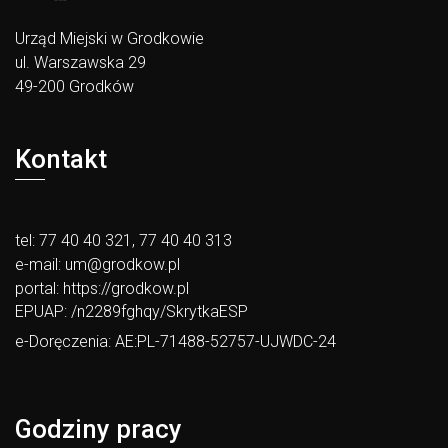
Urząd Miejski w Grodkowie
ul. Warszawska 29
49-200 Grodków
Kontakt
tel: 77 40 40 321, 77 40 40 313
e-mail:
um@grodkow.pl
portal:
https://grodkow.pl
EPUAP: /n2289fghqy/SkrytkaESP
e-Doręczenia: AE:PL-71488-52757-UJWDC-24
Godziny pracy