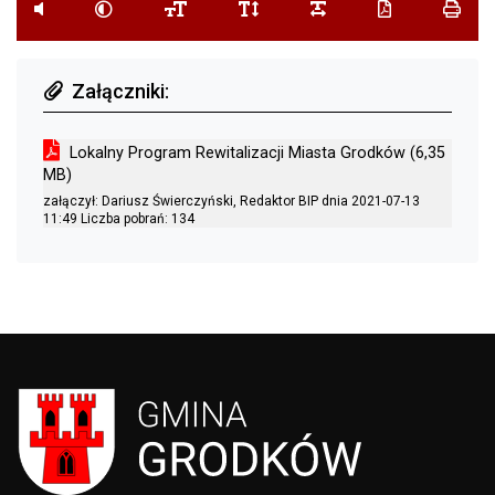
przycisk do systemu czytania tekstu
przycisk do zmiany kontrastu
przycisk do zmiany wielkości czcionki
przycisk do zmiany odstępu pomi
przycisk do zmiany ods
przycisk do pob
przyci
Załączniki:
nazwa załącznika
wielkość za
Lokalny Program Rewitalizacji Miasta Grodków
(6,35
MB)
załączył: Dariusz Świerczyński, Redaktor BIP dnia 2021-07-13
11:49 Liczba pobrań:
134